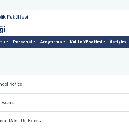
ik Fakültesi
ği
stü
Personel
Araştırma
Kalite Yönetimi
İletişim
ool Notice
l Exams
term Make-Up Exams