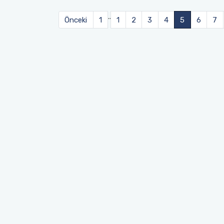
..
Önceki
1
1
2
3
4
5
6
7