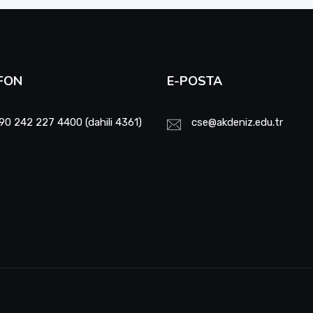
FON
E-POSTA
90 242 227 4400 (dahili 4361)
cse@akdeniz.edu.tr