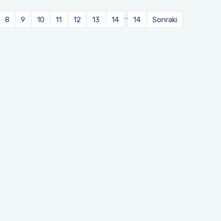
..
8
9
10
11
12
13
14
14
Sonraki