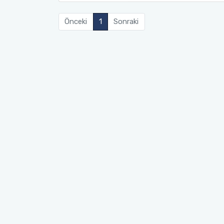
Kalite Yönetim Takvimi
Önceki
1
Sonraki