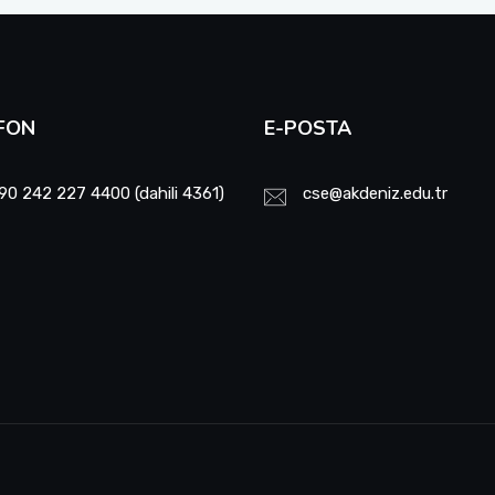
FON
E-POSTA
90 242 227 4400 (dahili 4361)
cse@akdeniz.edu.tr