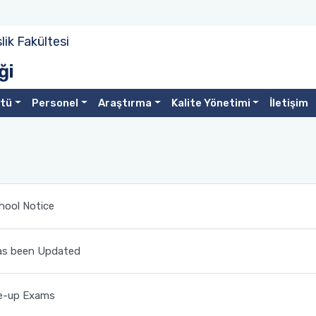
ik Fakültesi
ği
stü
Personel
Araştırma
Kalite Yönetimi
İletişim
ool Notice
as been Updated
e-up Exams