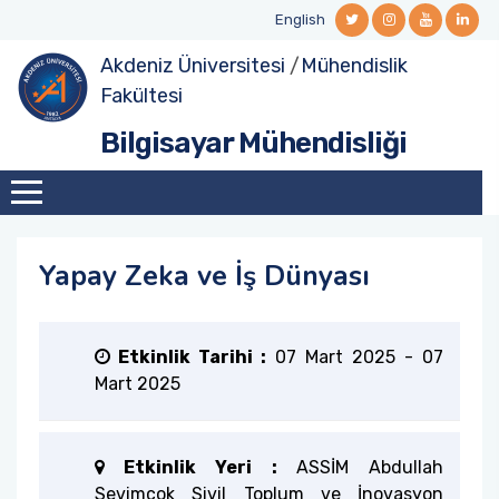
English
Akdeniz Üniversitesi
/
Mühendislik
Hakkında
Aday Öğrenciler
Lisansüstü Başvuru
Akademik Kadro
TÜBİTAK 1711 Projeleri
Program Eğitim Amaçları
Fakültesi
Bilgisayar Mühendisliği
Formlar
Lisans Müfredatı
Lisansüstü Başvuru Koşulları
Yönetim
Bitirme Projeleri
Program Çıktıları
Bölüm Takvimi
Lisans Ders Programı
Yabancı Uyruklu Öğrenci Başvuruları
Araştırma Görevlileri
Desteklenen Projeler
Program Ders-PÇ Matrisi
Komisyonlar
Staj
Lisansüstü Ders Kaydı
TYYÇ-PÇ Matrisi
Yapay Zeka ve İş Dünyası
Olanaklar
Bitirme Projesi Esasları
Lisansüstü Ders Programı
Akreditasyon Belgesi
Etkinlik Tarihi :
07 Mart 2025
-
07
Fotoğraf Galerisi
Çift Anadal - Yan Dal
Yüksek Lisans Müfredatı
Dış Paydaşlar
Mart 2025
Tanıtım
Öğrenci Değişim Programları
Doktora Müfredatı
Sınıf Temsilcileri
Etkinlik Yeri :
ASSİM Abdullah
Yabancı Uyruklu Öğrenci Başvuruları
Doktora Yeterlilik Sınavı Yönergesi
Anketler
Sevimçok Sivil Toplum ve İnovasyon