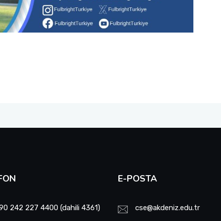
FON
E-POSTA
90 242 227 4400 (dahili 4361)
cse@akdeniz.edu.tr