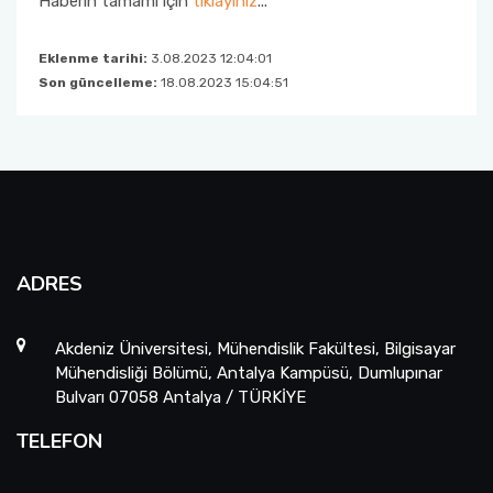
Haberin tamamı için
tıklayınız
...
Eklenme tarihi:
3.08.2023 12:04:01
Son güncelleme:
18.08.2023 15:04:51
ADRES
Akdeniz Üniversitesi, Mühendislik Fakültesi, Bilgisayar
Mühendisliği Bölümü, Antalya Kampüsü, Dumlupınar
Bulvarı 07058 Antalya / TÜRKİYE
TELEFON