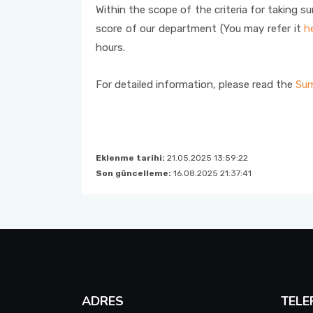
Within the scope of the criteria for taking 
Kalite Yönetim Takvimi
score of our department (You may refer it
h
hours.
For detailed information, please read the
Sum
Eklenme tarihi:
21.05.2025 13:59:22
Son güncelleme:
16.08.2025 21:37:41
ADRES
TELE