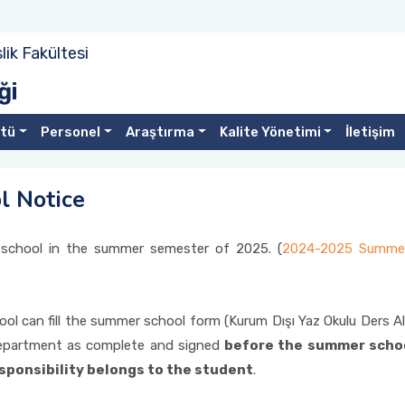
ik Fakültesi
ği
stü
Personel
Araştırma
Kalite Yönetimi
İletişim
 Notice
chool in the summer semester of 2025. (
2024-2025 Summer
l can fill the summer school form (Kurum Dışı Yaz Okulu Ders A
epartment as complete and signed
before the summer schoo
sponsibility belongs to the student
.