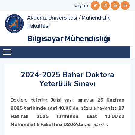
English
Akdeniz Üniversitesi
/
Mühendislik
Hakkında
Aday Öğrenciler
Lisansüstü Başvuru
Akademik Kadro
TÜBİTAK 1711 Projeleri
Program Eğitim Amaçları
Fakültesi
Bilgisayar Mühendisliği
Formlar
Lisans Müfredatı
Lisansüstü Başvuru Koşulları
Yönetim
Bitirme Projeleri
Program Çıktıları
Bölüm Takvimi
Lisans Ders Programı
Yabancı Uyruklu Öğrenci Başvuruları
Araştırma Görevlileri
Desteklenen Projeler
Program Ders-PÇ Matrisi
Komisyonlar
Staj
Lisansüstü Ders Kaydı
LLM Araştırma Grubu
TYYÇ-PÇ Matrisi
2024-2025 Bahar Doktora
Yeterlilik Sınavı
Olanaklar
Bitirme Projesi Esasları
Lisansüstü Ders Programı
Akreditasyon Belgesi
Fotoğraf Galerisi
Çift Anadal - Yan Dal
Yüksek Lisans Müfredatı
Dış Paydaşlar
Doktora Yeterlilik Jürisi yazılı sınavları
23 Haziran
2025 tarihinde saat 10.00'da
, sözlü sınavları ise
27
Tanıtım
Öğrenci Değişim Programları
Doktora Müfredatı
Sınıf Temsilcileri
Haziran 2025 tarihinde saat 10.00'da
Mühendislik Fakültesi D206'da
yapılacaktır.
Yabancı Uyruklu Öğrenci Başvuruları
Doktora Yeterlilik Sınavı Yönergesi
Anketler