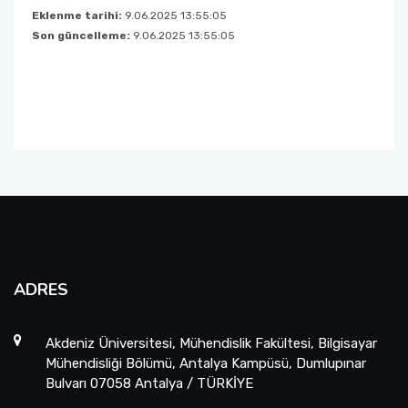
Eklenme tarihi:
9.06.2025 13:55:05
Kalite Yönetim Takvimi
Son güncelleme:
9.06.2025 13:55:05
ADRES
Akdeniz Üniversitesi, Mühendislik Fakültesi, Bilgisayar
Mühendisliği Bölümü, Antalya Kampüsü, Dumlupınar
Bulvarı 07058 Antalya / TÜRKİYE