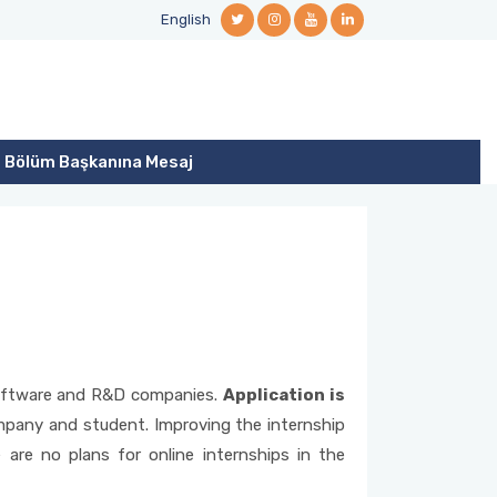
English
Bölüm Başkanına Mesaj
 software and R&D companies.
Application is
company and student. Improving the internship
e are no plans for online internships in the