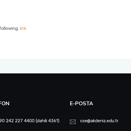
following:
link
FON
E-POSTA
90 242 227 4400 (dahili 4361)
cse@akdeniz.edu.tr