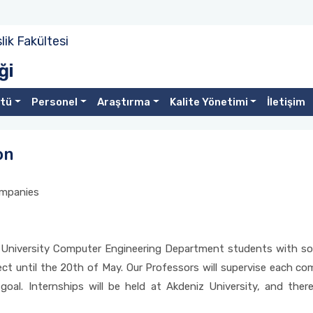
ik Fakültesi
ği
stü
Personel
Araştırma
Kalite Yönetimi
İletişim
on
ompanies
niz University Computer Engineering Department students with
ject until the 20th of May. Our Professors will supervise each 
oal. Internships will be held at Akdeniz University, and ther